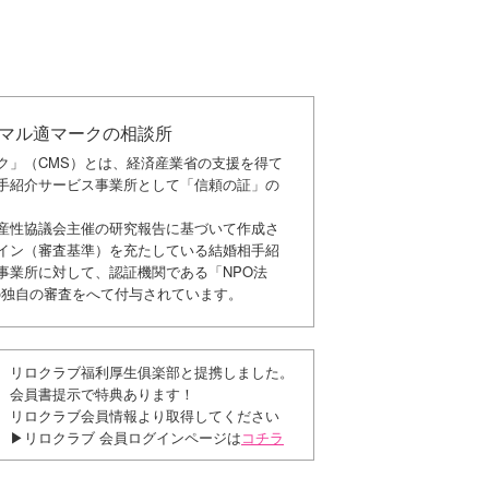
マル適マークの相談所
ク」（CMS）とは、経済産業省の支援を得て
手紹介サービス事業所として「信頼の証」の
産性協議会主催の研究報告に基づいて作成さ
イン（審査基準）を充たしている結婚相手紹
事業所に対して、認証機関である「NPO法
」の独自の審査をへて付与されています。
リロクラブ福利厚生俱楽部と提携しました。
会員書提示で特典あります！
リロクラブ会員情報より取得してください
▶リロクラブ 会員ログインページは
コチラ